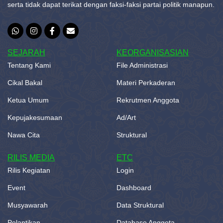
serta tidak dapat terikat dengan faksi-faksi partai politik manapun.
SEJARAH
KEORGANISASIAN
Tentang Kami
File Administrasi
Cikal Bakal
Materi Perkaderan
Ketua Umum
Rekrutmen Anggota
Kepujakesumaan
Ad/Art
Nawa Cita
Struktural
RILIS MEDIA
ETC
Rilis Kegiatan
Login
Event
Dashboard
Musyawarah
Data Struktural
Pelantikan
Database Anggota