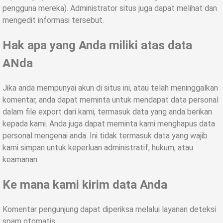
pengguna mereka
).
Administrator situs juga dapat melihat dan
mengedit informasi tersebut
.
Hak apa yang Anda miliki atas data
ANda
Jika anda mempunyai akun di situs ini
,
atau telah meninggalkan
komentar
,
anda dapat meminta untuk mendapat data personal
dalam file export dari kami
,
termasuk data yang anda berikan
kepada kami
.
Anda juga dapat meminta kami menghapus data
personal mengenai anda
.
Ini tidak termasuk data yang wajib
kami simpan untuk keperluan administratif
,
hukum
,
atau
keamanan
.
Ke mana kami kirim data Anda
Komentar pengunjung dapat diperiksa melalui layanan deteksi
spam otomatis
.